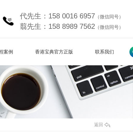
代先生：158 0016 6957
（微信同号）
翦先生：158 8989 7562
（微信同号）
程案例
香港宝典官方正版
联系我们
返回