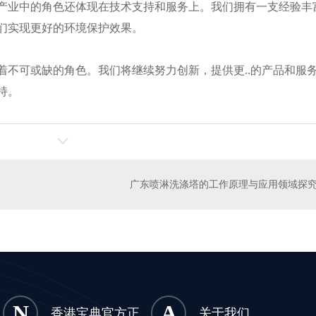
产业中的角色还体现在技术支持和服务上。我们拥有一支经验丰
们实现更好的环境保护效果。
着不可或缺的角色。我们将继续努力创新，提供更..的产品和服
持。
广东喷淋洗涤塔的工作原理与应用领域探
N
A
香港宝典官方正
关于我们