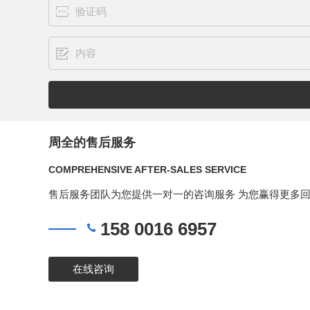
周全的售后服务
COMPREHENSIVE AFTER-SALES SERVICE
售后服务团队为您提供一对一的咨询服务 为您赢得更多
158 0016 6957
在线咨询