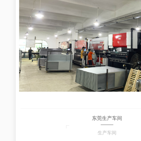
东莞生产车间
生产车间