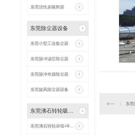
东莞活性炭吸附器
东莞除尘器设备
东莞小型工业集尘器
东莞脉冲滤芯除尘器
东莞脉冲布袋除尘器
东莞旋风除尘器设备
东莞
东莞沸石转轮吸附装置
东莞沸石转轮浓缩+RTO