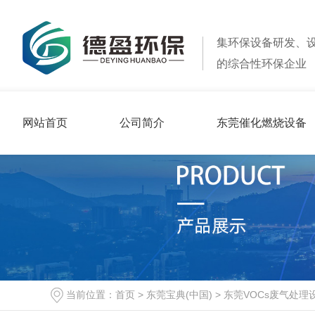
集环保设备研发、
的综合性环保企业
网站首页
公司简介
东莞催化燃烧设备
当前位置：
首页
>
东莞宝典(中国)
>
东莞VOCs废气处理