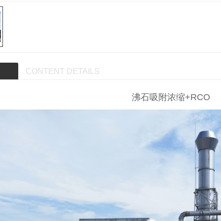
CONTENT DETAILS
沸石吸附浓缩+RCO