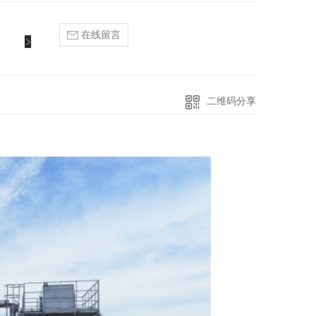
在线留言
二维码分享