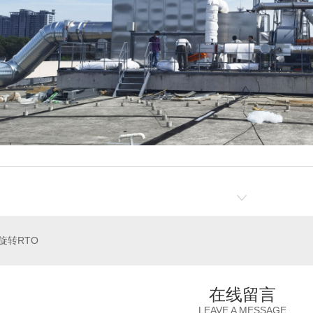
旋转RTO
在线留言
LEAVE A MESSAGE