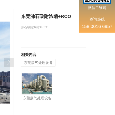
微信二维码
东莞沸石吸附浓缩+RCO
咨询热线
158 0016 6957
沸石吸附浓缩+RCO
相关内容
东莞废气处理设备
东莞废气处理设备