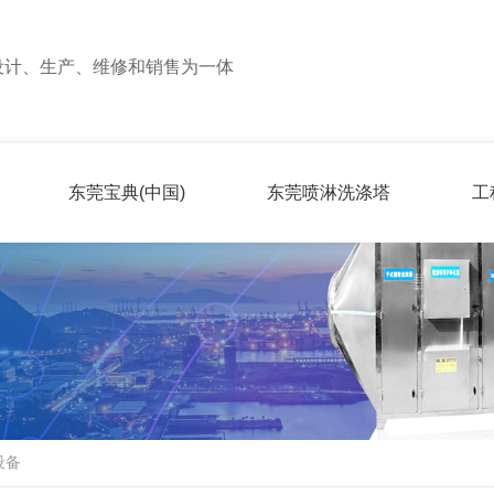
设计、生产、维修和销售为一体
东莞宝典(中国)
东莞喷淋洗涤塔
工
设备